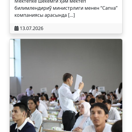
Мектепке шекемги ҳәм мектеп
билимлендириў министрлиги менен “Canva”
компаниясы арасында […]
13.07.2026