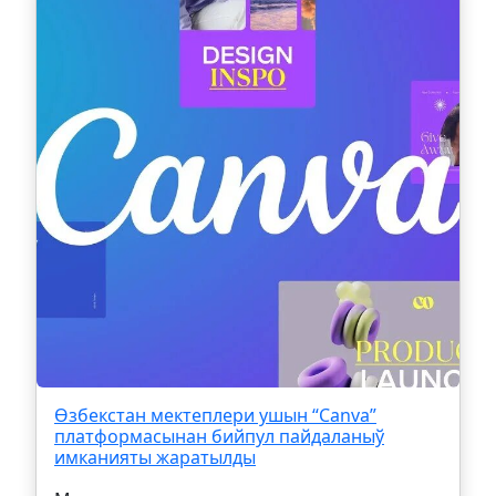
Өзбекстан мектеплери ушын “Canva”
платформасынан бийпул пайдаланыў
имканияты жаратылды