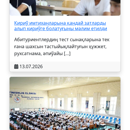
Кириў имтиханларына қандай затларды
алып кириўге болатуғыны мәлим етилди
Абитуриентлердиң тест сынақларына тек
ғана шахсын тастыйықлайтуғын ҳүжжет,
рухсатнама, әпиўайы […]
13.07.2026