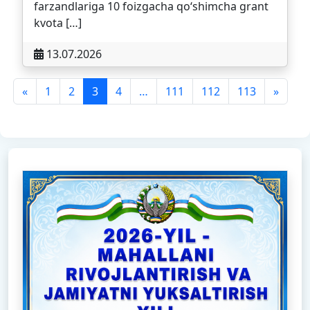
farzandlariga 10 foizgacha qo‘shimcha grant
kvota […]
13.07.2026
«
1
2
3
4
…
111
112
113
»