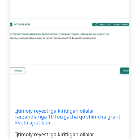
Ijtimoiy reyestrga kiritilgan oilalar
farzandlariga 10 foizgacha qo‘shimcha grant
kvota ajratiladi
Ijtimoiy reyestrga kiritilgan oilalar