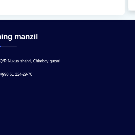
ning manzil
Q/R Nukus shahri, Chimboy guzari
r/y
+998 61 224-29-70