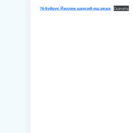
76-Буйруқ Йиллик шахсий иш режа
Скачать